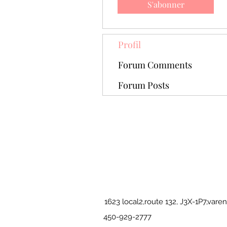
S'abonner
Profil
Forum Comments
Forum Posts
1623 local2,route 132, J3X-1P7,vare
450-929-2777