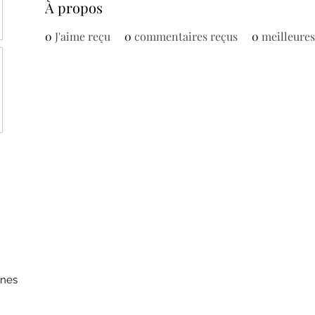
À propos
0
J'aime reçu
0
commentaires reçus
0
meilleure
nnes