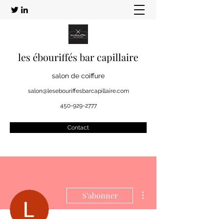
les ébouriffés bar capillaire
salon de coiffure
salon@lesebouriffesbarcapillaire.com
450-929-2777
Contact
Plus d'actions
S'abonner