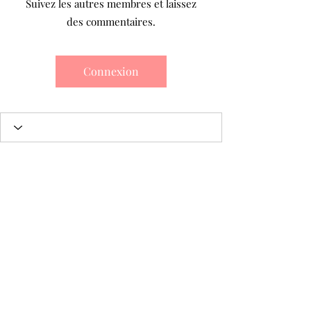
Suivez les autres membres et laissez
des commentaires.
Connexion
Wix Forum n'est plus
disponible
Cette application a été abandonnée.
450-929-2777