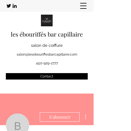
les ébouriffés bar capillaire
salon de coiffure
salon@lesebouriffesbarcapillaire.com
450-929-2777
Contact
Plus d'actions
S'abonner
Burl Fitgerald