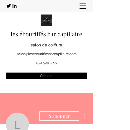
les ébouriffés bar capillaire
salon de coiffure
salon@lesebouriffesbarcapillaire.com
450-929-2777
Contact
Plus d'actions
S'abonner
Lea Belardo