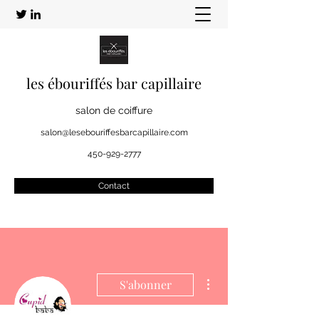
les ébouriffés bar capillaire
salon de coiffure
salon@lesebouriffesbarcapillaire.com
450-929-2777
Contact
Plus d'actions
S'abonner