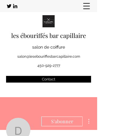
les ébouriffés bar capillaire
salon de coiffure
salon@lesebouriffesbarcapillaire.com
450-929-2777
Contact
Plus d'actions
S'abonner
Daniel Handzlik