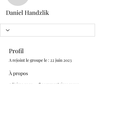
Daniel Handzlik
Profil
A rejoint le groupe le : 22 juin 2023
À propos
0
J'aime reçu
8
commentaires reçus
0
meilleures réponses
Daniel Handzlik
450-929-2777