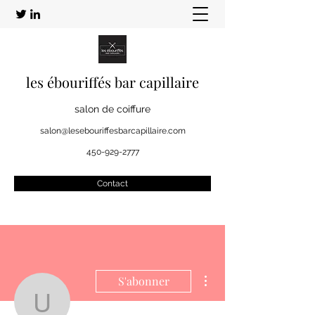
les ébouriffés bar capillaire
salon de coiffure
salon@lesebouriffesbarcapillaire.com
450-929-2777
Contact
Plus d'actions
S'abonner
Usanetworkactivatenbc